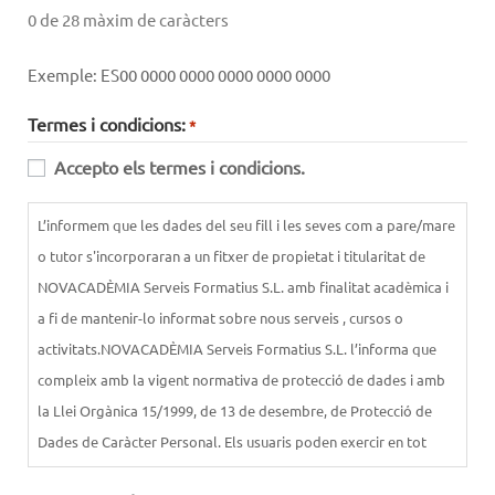
0 de 28 màxim de caràcters
Exemple: ES00 0000 0000 0000 0000 0000
Termes i condicions:
*
Accepto els termes i condicions.
L’informem que les dades del seu fill i les seves com a pare/mare
o tutor s'incorporaran a un fitxer de propietat i titularitat de
NOVACADÈMIA Serveis Formatius S.L. amb finalitat acadèmica i
a fi de mantenir-lo informat sobre nous serveis , cursos o
activitats.NOVACADÈMIA Serveis Formatius S.L. l’informa que
compleix amb la vigent normativa de protecció de dades i amb
la Llei Orgànica 15/1999, de 13 de desembre, de Protecció de
Dades de Caràcter Personal. Els usuaris poden exercir en tot
moment el seu dret d’accés, rectificació, oposició, cancel·lació, i