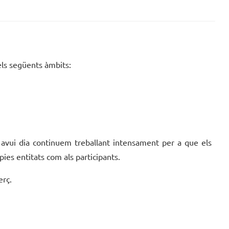
els següents àmbits:
, avui dia continuem treballant intensament per a que els
ies entitats com als participants.
erç.