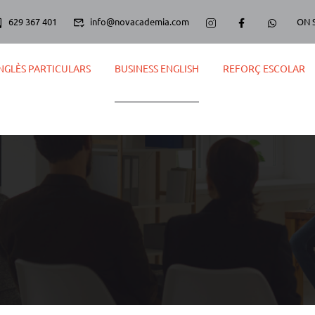
629 367 401
info@novacademia.com
ON 
NGLÈS PARTICULARS
BUSINESS ENGLISH
REFORÇ ESCOLAR