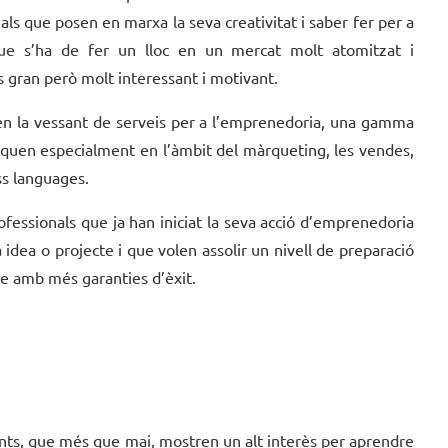
nals que posen en marxa la seva creativitat i saber fer per a
ue s’ha de fer un lloc en un mercat molt atomitzat i
és gran però molt interessant i motivant.
en la vessant de serveis per a l’emprenedoria, una gamma
oquen especialment en l’àmbit del màrqueting, les vendes,
ess languages.
rofessionals que ja han iniciat la seva acció d’emprenedoria
idea o projecte i que volen assolir un nivell de preparació
cte amb més garanties d’èxit.
pants, que més que mai, mostren un alt interès per aprendre