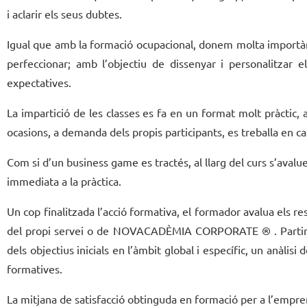
i aclarir els seus dubtes.
Igual que amb la formació ocupacional, donem molta importànc
perfeccionar; amb l’objectiu de dissenyar i personalitzar e
expectatives.
La impartició de les classes es fa en un format molt pràctic,
ocasions, a demanda dels propis participants, es treballa en ca
Com si d’un business game es tractés, al llarg del curs s’avalue
immediata a la pràctica.
Un cop finalitzada l’acció formativa, el formador avalua els res
del propi servei o de NOVACADÈMIA CORPORATE ® . Partint de
dels objectius inicials en l’àmbit global i específic, un anàlis
formatives.
La mitjana de satisfacció obtinguda en formació per a l’empren