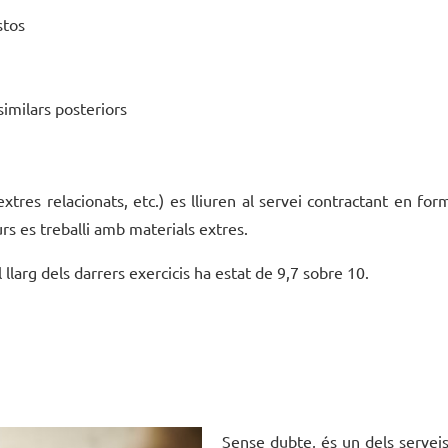
stos
imilars posteriors
xtres relacionats, etc.) es lliuren al servei contractant en form
curs es treballi amb materials extres.
llarg dels darrers exercicis ha estat de 9,7 sobre 10.
Sense dubte, és un dels servei