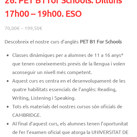
26. PET B1 for Schools. Dilluns
17h00 – 19h00. ESO
70,00
€
–
199,50
€
Descobreix el nostre curs d’anglès
PET B1 For Schools
Classes dinàmiques
per a alumnes de 11 a 16 anys*
que tenen coneixements previs de la llengua i volen
aconseguir un nivell més competent.
Aquest curs es centra en el desenvolupament de les
quatre habilitats essencials de l’anglès: Reading,
Writing, Listening i Speaking.
Tots els materials del nostres cursos són oficials de
CAMBRIDGE.
Al final d’aquest curs, els alumnes tenen l’oportunitat
de fer l’examen oficial que atorga la UNIVERSITAT DE