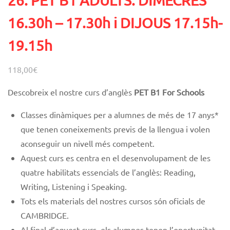
26. PET B1 ADULTS. DIMECRES
16.30h – 17.30h i DIJOUS 17.15h-
19.15h
118,00
€
Descobreix el nostre curs d’anglès
PET B1 For Schools
Classes dinàmiques
per a alumnes de més de 17 anys*
que tenen coneixements previs de la llengua i volen
aconseguir un nivell més competent.
Aquest curs es centra en el desenvolupament de les
quatre habilitats essencials de l’anglès: Reading,
Writing, Listening i Speaking.
Tots els materials del nostres cursos són oficials de
CAMBRIDGE.
Al final d’aquest curs, els alumnes tenen l’oportunitat