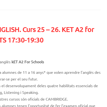
ISH. Curs 25 – 26. KET A2 for
S 17:30-19:30
’anglès
kET A2 For Schools
a alumnes de 11 a 16 anys* que volen aprendre l’anglès des
rar-se per el seu futur.
 el desenvolupament deles quatre habilitats essencials de
g, Listening i Speaking.
ostres cursos són oficials de CAMBRIDGE.
ls alumnes tenen l’oportunitat de fer l’examen oficial que