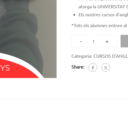
atorga la UNIVERSITA
Els nostres cursos d’an
*
Tots els alumnes entren al 
-
+
Categoria:
CURSOS D'ANGL
Share: