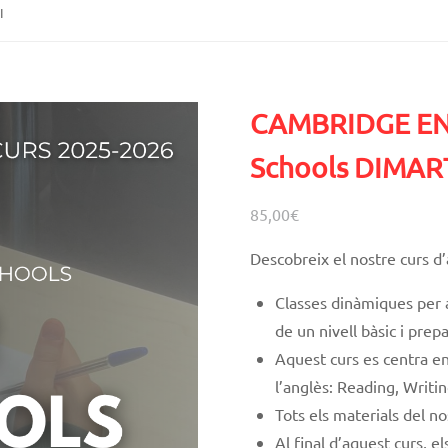
I
CAMBRIDGE ENGL
Schools DIMART
85,00
€
Descobreix el nostre curs d
Classes dinàmiques
per 
de un nivell bàsic i prepa
Aquest curs es centra en
l’anglès: Reading, Writin
Tots els materials del n
Al final d’aquest curs, e