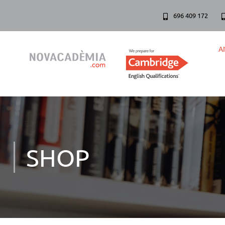
696 409 172
A
SHOP