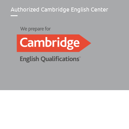
Authorized Cambridge English Center
© Copyright 2025 Novacadèmia Serveis Formatius S.L. Tots el