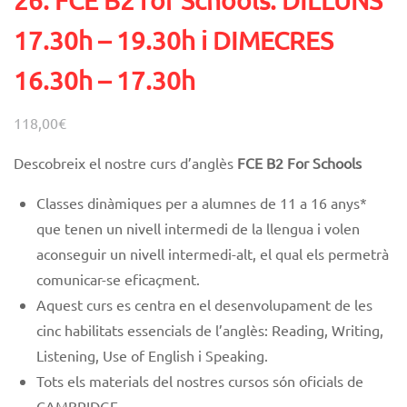
26. FCE B2 for Schools. DILLUNS
17.30h – 19.30h i DIMECRES
16.30h – 17.30h
118,00
€
Descobreix el nostre curs d’anglès
FCE
B2 For Schools
Classes dinàmiques
per a alumnes de 11 a 16 anys*
que tenen un nivell intermedi de la llengua i volen
aconseguir un nivell intermedi-alt, el qual els permetrà
comunicar-se eficaçment.
Aquest curs es centra en el desenvolupament de les
cinc habilitats essencials de l’anglès: Reading, Writing,
Listening, Use of English i Speaking.
Tots els materials del nostres cursos són oficials de
CAMBRIDGE.