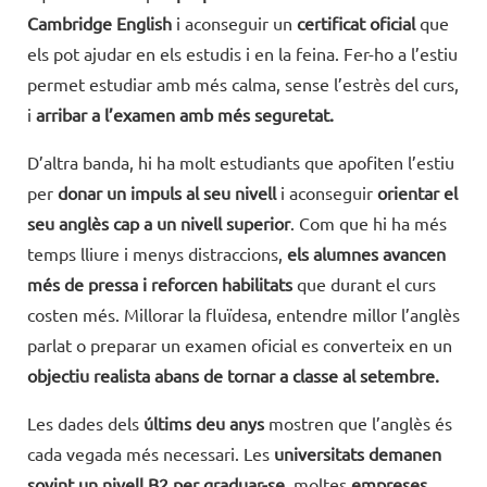
Cambridge English
i aconseguir un
certificat oficial
que
els pot ajudar en els estudis i en la feina. Fer-ho a l’estiu
permet estudiar amb més calma, sense l’estrès del curs,
i
arribar a l’examen amb més seguretat.
D’altra banda, hi ha molt estudiants que apofiten l’estiu
per
donar un impuls al seu nivell
i aconseguir
orientar el
seu anglès cap a un nivell superior
. Com que hi ha més
temps lliure i menys distraccions,
els alumnes avancen
més de pressa i reforcen habilitats
que durant el curs
costen més. Millorar la fluïdesa, entendre millor l’anglès
parlat o preparar un examen oficial es converteix en un
objectiu realista abans de tornar a classe al setembre.
Les dades dels
últims deu anys
mostren que l’anglès és
cada vegada més necessari. Les
universitats demanen
sovint un nivell B2 per graduar-se
, moltes
empreses