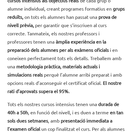
cursos intensius als objectius reals
de cada grup o
alumne individual, creant programes formatius en
grups
reduïts,
on tots els alumnes han passat una
prova de
nivell prèvia,
per garantir que s’inscriuen al curs
correcte. Tanmateix, els nostres professors i
professores tenen una
àmplia experiència en la
preparació dels alumnes per als exàmens oficials
i en
coneixen perfectament tots els detalls. Treballem amb
una
metodologia pràctica, materials actuals i
simulacions reals
perquè l’alumne arribi preparat i amb
opcions reals d’aconseguir el certificat oficial.
El nostre
rati d’aprovats supera el 95%.
Tots els nostres cursos intensius tenen una
durada de
40h a 50h
, en funció del nivell, i es duen a terme
en tan
sols dues setmanes
, amb
presentació immediata a
l’examen oficial
un cop finalitzat el curs. Per als alumnes