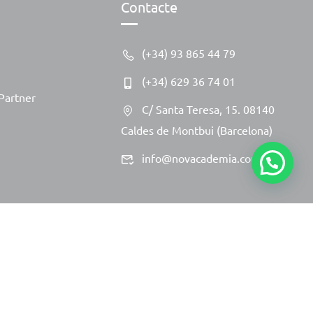
Contacte
(+34) 93 865 44 79
(+34) 629 36 74 01
Partner
C/ Santa Teresa, 15. 08140
Caldes de Montbui (Barcelona)
1
info@novacademia.com
Avís Legal
Política de Privacitat
Política de Cookies