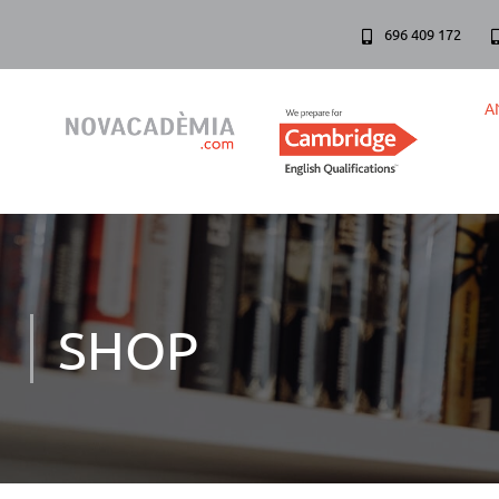
696 409 172
A
SHOP