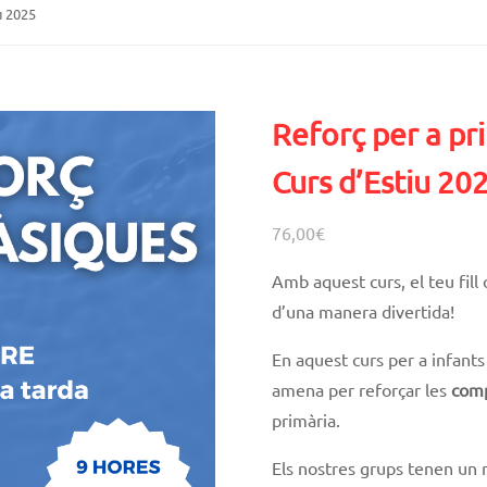
u 2025
Reforç per a pr
Curs d’Estiu 20
76,00
€
Amb aquest curs, el teu fill 
d’una manera divertida!
En aquest curs per a infants
amena per reforçar les
comp
primària.
Els nostres grups tenen un 