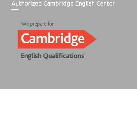
Authorized Cambridge English Center
© Copyright 2025 Novacadèmia Serveis Formatius S.L. Tots el
Site powered by NeoServeis Soluciones Informáticas