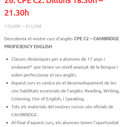
26. CPE C2. Dilluns 18.30h –
21.30h
110,00
€
–
313,50
€
Descobreix el nostre curs d’anglès
CPE C
2 – CAMBRIDGE
PROFICIENCY ENGLISH
Classes dinàmiques
per a alumnes de 17 anys i
endavant* que tenen un nivell avançat de la llengua i
volen perfeccionar el seu anglès.
Aquest curs es centra en el desenvolupament de les
cinc habilitats essencials de l’anglès: Reading, Writing,
Listening, Use of English, i Speaking.
Tots els materials del nostres cursos són oficials de
CAMBRIDGE.
Al final d’aquest curs, els alumnes tenen l’oportunitat