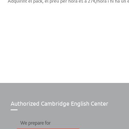
Adquirint el pack, el preu per hora és a 27€/hora i hi ha un 
Authorized Cambridge English Center