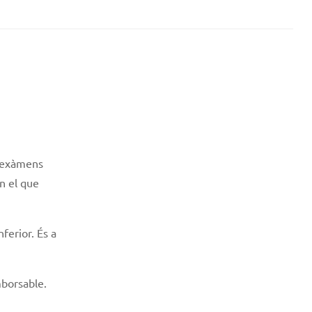
o exàmens
en el que
ferior. És a
mborsable.