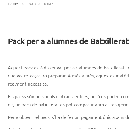
Home
PACK 20 HORES
Pack per a alumnes de Batxillerat
Aquest pack està dissenyat per als alumnes de batxillerat i
que vol reforçar i/o preparar. A més a més, aquestes matèrie
realment necessita.
Els packs són personals i intransferibles, però es poden co
dir, un pack de batxillerat es pot compartir amb altres germ
Per a obtenir el pack, s’ha de fer un pagament únic abans de