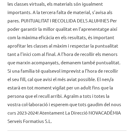
les classes virtuals, els materials són igualment
importants. A la tercera falta de material, s’avisa als
pares. PUNTUALITAT I RECOLLIDA DELS ALUMNES Per
poder garantir la millor qualitat en l’aprenentatge així
com la màxima eficàcia en els resultats, és important
aprofitar les classes al màxim i respectar la puntualitat
tant a l’inici com al final. A l’hora de recollir els menors
que marxin acompanyats, demanem també puntualitat.
Si una família té qualsevol imprevist a l’hora de recollir
el seu fill, cal que avisi el més aviat possible. El nen/a
estarà en tot moment vigilat per un adult fins que la
persona que el recull arribi. Agraïm a tots i totes la
vostra col·laboració i esperem que tots gaudim del nous
curs 2023-2024! Atentament La Direcció NOVACADÈMIA
Serveis Formatius S.L.