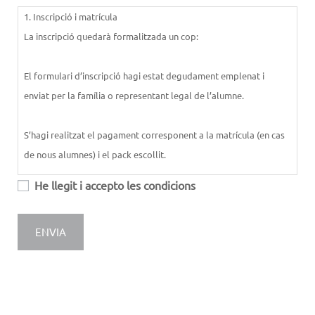
1. Inscripció i matrícula
La inscripció quedarà formalitzada un cop:
El formulari d’inscripció hagi estat degudament emplenat i
enviat per la família o representant legal de l’alumne.
S’hagi realitzat el pagament corresponent a la matrícula (en cas
de nous alumnes) i el pack escollit.
He llegit i accepto les condicions
S’acceptin expressament aquests termes i condicions.
2. Pagaments
El pack es paga en una sola vegada abans de començar les
classes.