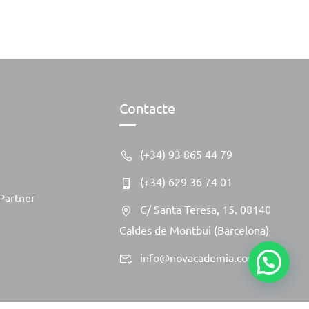
Contacte
(+34) 93 865 44 79
(+34) 629 36 74 01
Partner
C/ Santa Teresa, 15. 08140
Caldes de Montbui (Barcelona)
info@novacademia.com
1